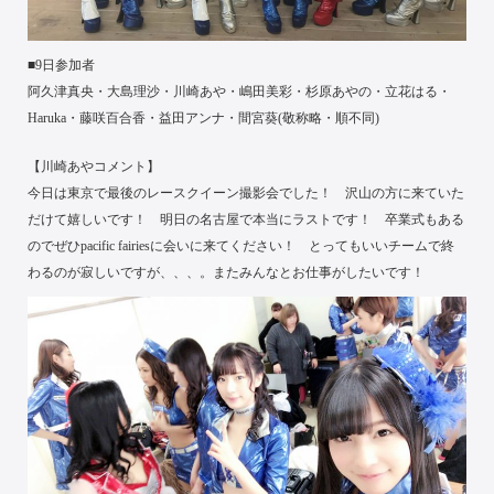
■9日参加者
阿久津真央・大島理沙・川崎あや・嶋田美彩・杉原あやの・立花はる・
Haruka・藤咲百合香・益田アンナ・間宮葵(敬称略・順不同)
【川崎あやコメント】
今日は東京で最後のレースクイーン撮影会でした！ 沢山の方に来ていた
だけて嬉しいです！ 明日の名古屋で本当にラストです！ 卒業式もある
のでぜひpacific fairiesに会いに来てください！ とってもいいチームで終
わるのが寂しいですが、、、。またみんなとお仕事がしたいです！