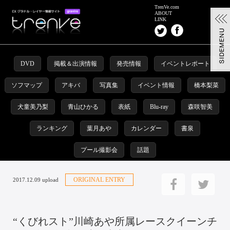
TrenVe.com
ABOUT
LINK
DVD
掲載＆出演情報
発売情報
イベントレポート
ソフマップ
アキバ
写真集
イベント情報
橋本梨菜
犬童美乃梨
青山ひかる
表紙
Blu-ray
森咲智美
ランキング
葉月あや
カレンダー
書泉
プール撮影会
話題
ORIGINAL ENTRY
2017.12.09 upload
“くびれスト”川崎あや所属レースクイーンチ