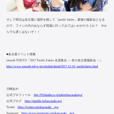
そして明日は名古屋に場所を移して「pacific fairies」最後の撮影会となる
ので、ファンの方のみならず現場に行ってみてはいかがだろうか？ 今か
らでも遅くはないぞ！！
■名古屋イベント情報
smooth TOKYO『2017 Pacific Fairies 全員集合 ～ 冬の名古屋撮影会 ～』
https://www.smooth-tokyo.jp/schedule/detail/2017-12-10_pacificfairies.html
川崎あや
公式プロフィール
http://01familia.co.jp/talent/kawasakiaya/
公式ブログ
https://ameblo.jp/kawasaki-aya
Twitter
https://twitter.com/kawasaki__aya
Instagram
https://www.instagram.com/kawasaki__aya/