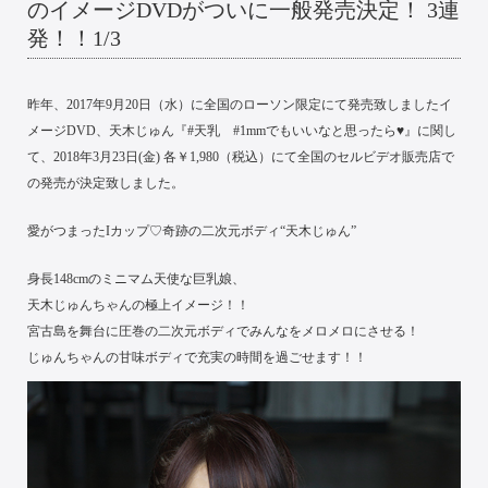
のイメージDVDがついに一般発売決定！ 3連
発！！1/3
昨年、2017年9月20日（水）に全国のローソン限定にて発売致しましたイ
メージDVD、天木じゅん『#天乳 #1mmでもいいなと思ったら♥』に関し
て、2018年3月23日(金) 各￥1,980（税込）にて全国のセルビデオ販売店で
の発売が決定致しました。
愛がつまったIカップ♡奇跡の二次元ボディ“天木じゅん”
身長148cmのミニマム天使な巨乳娘、
天木じゅんちゃんの極上イメージ！！
宮古島を舞台に圧巻の二次元ボディでみんなをメロメロにさせる！
じゅんちゃんの甘味ボディで充実の時間を過ごせます！！