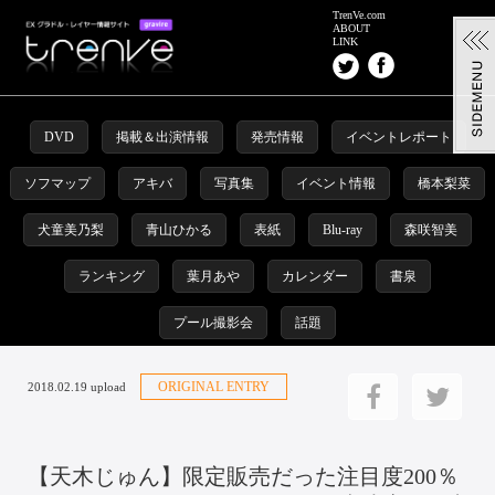
TrenVe.com
ABOUT
LINK
DVD
掲載＆出演情報
発売情報
イベントレポート
ソフマップ
アキバ
写真集
イベント情報
橋本梨菜
犬童美乃梨
青山ひかる
表紙
Blu-ray
森咲智美
ランキング
葉月あや
カレンダー
書泉
プール撮影会
話題
ORIGINAL ENTRY
2018.02.19 upload
【天木じゅん】限定販売だった注目度200％