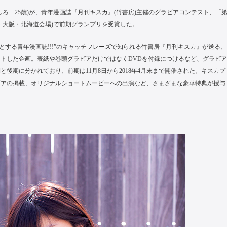
ろ 25歳)が、青年漫画誌『月刊キスカ』(竹書房)主催のグラビアコンテスト、「
・大阪・北海道会場)で前期グランプリを受賞した。
とする青年漫画誌!!!”のキャッチフレーズで知られる竹書房『月刊キスカ』が送る、
トした企画。表紙や巻頭グラビアだけではなくDVDを付録につけるなど、グラビア
後期に分かれており、前期は11月8日から2018年4月末まで開催された。キスカプ
ビアの掲載、オリジナルショートムービーへの出演など、さまざまな豪華特典が授与