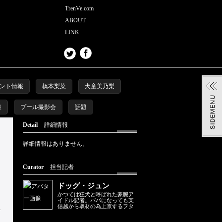
TrenVe.com
ABOUT
LINK
ント情報
橋本梨菜
犬童美乃梨
泉
プール撮影会
話題
Detail
詳細情報
詳細情報はありません。
Curator
担当記者
ドッグ・ジュン
かつては狂犬と呼ばれた豪腕ア
イドル記者。パパになっても某
信越から取材の為上京するヲタ