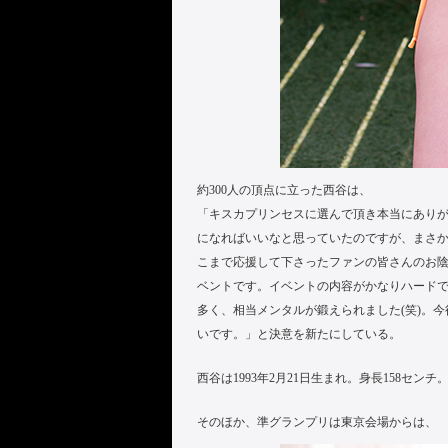
約300人の頂点に立った西谷は、
「キスカプリンセスに選んで頂き本当にあり
になればいいなと思っていたのですが、まさ
こまで応援して下さったファンの皆さんのお
ベントです。イベントの内容がかなりハード
多く、相当メンタルが鍛えられました(笑)。
いです。」と決意を新たにしている。
西谷は1993年2月21日生まれ。身長158センチ。ス
そのほか、準グランプリは東京会場からは、