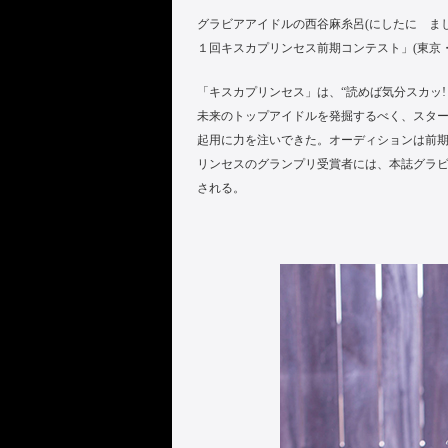
グラビアアイドルの西谷麻糸呂(にしたに まし
１回キスカプリンセス前期コンテスト」(東京
「キスカプリンセス」は、“読めば気分スカッ!
未来のトップアイドルを発掘するべく、スター
起用に力を注いできた。オーディションは前期と
リンセスのグランプリ受賞者には、本誌グラ
される。