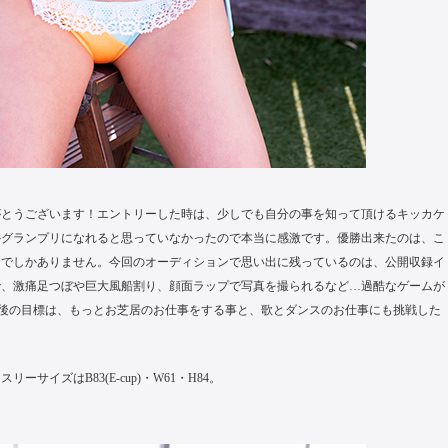
がとうございます！エントリーした時は、少しでも自分の事を知って頂けるキッカケ
かグランプリになれると思っていなかったので本当に感激です。優勝出来たのは、こ
陰でしかありません。今回のオーディションで思い出に残っているのは、公開収録イ
で、激痛足つぼや巨大風船割り、顔面ラップで写真を撮られるなど…過酷なゲームが
今後の目標は、もっとお芝居のお仕事をする事と、歌とダンスのお仕事にも挑戦した
リーサイズはB83(E-cup)・W61・H84。