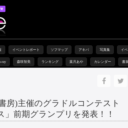
報
イベントレポート
ソフマップ
アキバ
写真集
イベ
u-ray
森咲智美
ランキング
葉月あや
カレンダー
書
竹書房)主催のグラドルコンテスト
ス」前期グランプリを発表！！