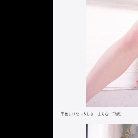
宇色まりな（うしき まりな 23歳）