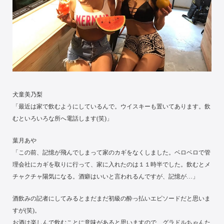
犬童美乃梨
「最近は家で飲むようにしているんで。ウイスキーも置いてあります。飲
むといろいろな所へ電話します(笑)」
葉月あや
「この前、記憶が飛んでしまって家のカギをなくしました。ベロベロで管
理会社にカギを取りに行って、家に入れたのは１１時半でした。飲むとメ
チャクチャ陽気になる。酒癖はいいと言われるんですが、記憶が…」
酒飲みの記者にしてみるとまだまだ初級の酔っ払いエピソードだと思いま
すが(笑)。
お酒は楽しんで飲むことに意味があると思いますので、グラドルちゃんた