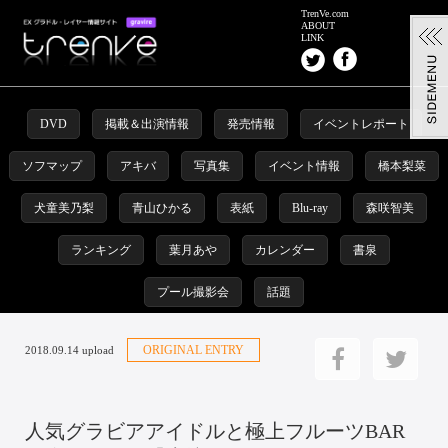
TrenVe.com
ABOUT
LINK
DVD
掲載＆出演情報
発売情報
イベントレポート
ソフマップ
アキバ
写真集
イベント情報
橋本梨菜
犬童美乃梨
青山ひかる
表紙
Blu-ray
森咲智美
ランキング
葉月あや
カレンダー
書泉
プール撮影会
話題
ORIGINAL ENTRY
2018.09.14 upload
人気グラビアアイドルと極上フルーツBAR