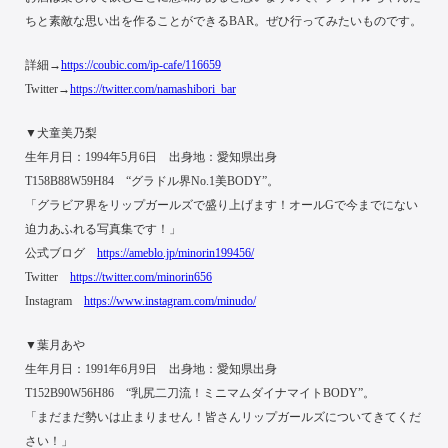
ちと素敵な思い出を作ることができるBAR。ぜひ行ってみたいものです。
詳細→
https://coubic.com/ip-cafe/116659
Twitter→
https://twitter.com/namashibori_bar
▼犬童美乃梨
生年月日：1994年5月6日 出身地：愛知県出身
T158B88W59H84 “グラドル界No.1美BODY”。
「グラビア界をリップガールズで盛り上げます！オールGで今までにない
迫力あふれる写真集です！」
公式ブログ
https://ameblo.jp/minorin199456/
Twitter
https://twitter.com/minorin656
Instagram
https://www.instagram.com/minudo/
▼葉月あや
生年月日：1991年6月9日 出身地：愛知県出身
T152B90W56H86 “乳尻二刀流！ミニマムダイナマイトBODY”。
「まだまだ勢いは止まりません！皆さんリップガールズについてきてくだ
さい！」