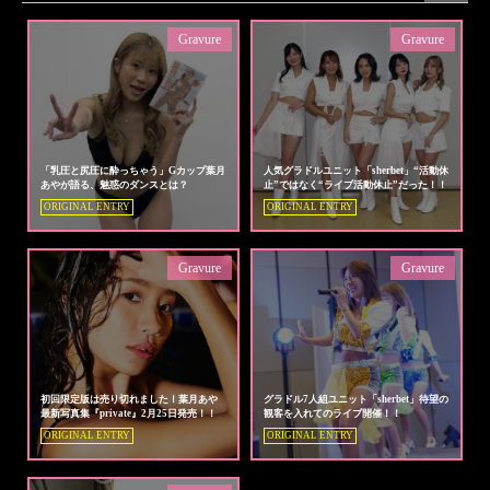
Gravure
Gravure
「乳圧と尻圧に酔っちゃう」Gカップ葉月
人気グラドルユニット「sherbet」“活動休
あやが語る、魅惑のダンスとは？
止”ではなく“ライブ活動休止”だった！！
ORIGINAL ENTRY
ORIGINAL ENTRY
Gravure
Gravure
初回限定版は売り切れました！葉月あや
グラドル7人組ユニット「sherbet」待望の
最新写真集『private』2月25日発売！！
観客を入れてのライブ開催！！
ORIGINAL ENTRY
ORIGINAL ENTRY