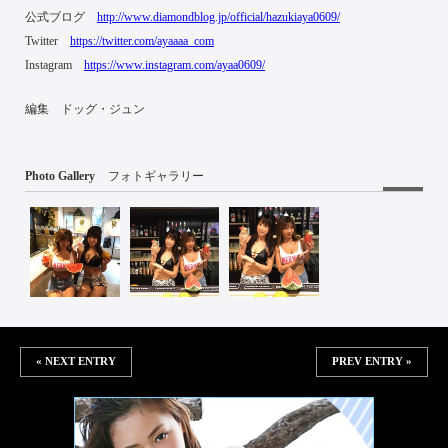
公式ブログ
http://www.diamondblog.jp/official/hazukiaya0609/
Twitter
https://twitter.com/ayaaaa_com
Instagram
https://www.instagram.com/ayaa0609/
編集 ドッグ・ジュン
Photo Gallery
フォトギャラリー
« NEXT ENTRY
PREV ENTRY »