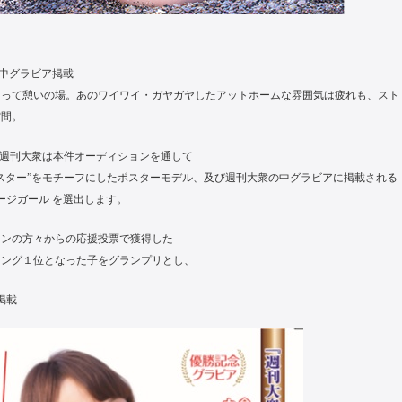
 中グラビア掲載
とって憩いの場。あのワイワイ・ガヤガヤしたアットホームな雰囲気は疲れも、スト
空間。
と週刊大衆は本件オーディションを通して
ポスター”をモチーフにしたポスターモデル、及び週刊大衆の中グラビアに掲載される
ージガール を選出します。
ァンの方々からの応援投票で獲得した
キング１位となった子をグランプリとし、
掲載