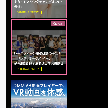
まき・ミスヤングチャンピオンGP
獲得！！
ORIGINAL ENTRY
Gravure
レースクイーン最強は誰の手に？
「サンスポレースクイーン
AWARD2019」決勝進出者お披露目
ORIGINAL ENTRY