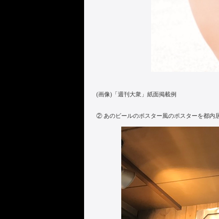
(画像)「週刊大衆」紙面掲載例
② あのビールのポスター風のポスターを都内