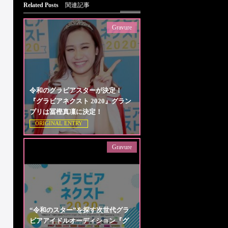
Related Posts
関連記事
Gravure
令和のグラビアスターが決定！
『グラビアネクスト 2020』グラン
プリは冨樫真凜に決定！
ORIGINAL ENTRY
Gravure
“令和のスター”を探す次世代グラ
ビアアイドルオーディション『グ