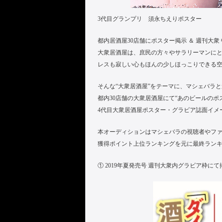
3代目グランプリ 須永ちえりポスター
都内居酒屋30店舗にポスター掲示 ＆ 週刊大衆
大衆居酒屋は、庶民の方々やサラリーマンに
レスも寂しい心もほんの少しほっこりできる
そんな“大衆居酒屋”をテーマに、マシェバラ
都内30店舗の大衆居酒屋にて“あのビールの
4代目大衆居酒屋ポスター・グラビア誌面イメ
本オーディションはマシェバラの視聴者やフ
獲得ポイント上位ランキングを元に最終ラン
① 2019年夏発売号 週刊大衆内グラビア枠にて