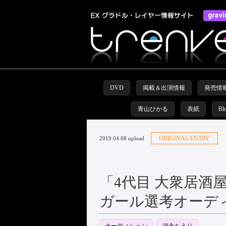
DVD
掲載＆出演情報
発売情
青山ひかる
表紙
Bl
ORIGINAL ENTRY
2019.04.08 upload
「4代目 大衆居
ガール選考オーデ