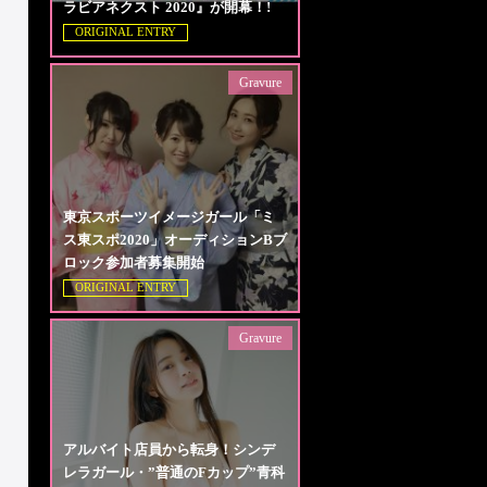
ラビアネクスト 2020』が開幕！!
ORIGINAL ENTRY
Gravure
東京スポーツイメージガール「ミ
ス東スポ2020」オーディションBブ
ロック参加者募集開始
ORIGINAL ENTRY
Gravure
アルバイト店員から転身！シンデ
レラガール・”普通のFカップ”青科