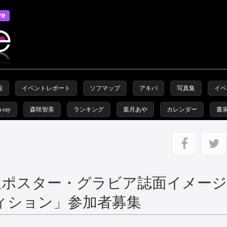
報
イベントレポート
ソフマップ
アキバ
写真集
イベ
u-ray
森咲智美
ランキング
葉月あや
カレンダー
書
酒屋ポスター・グラビア誌面イメージ
ィション」参加者募集