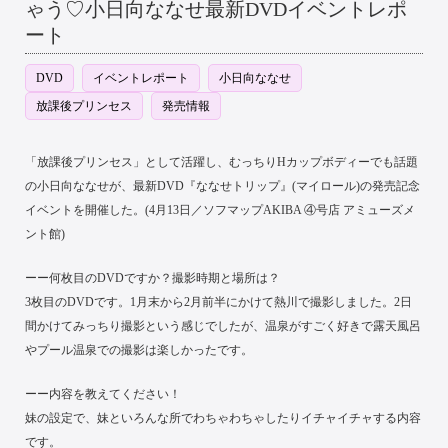
ゃう♡小日向ななせ最新DVDイベントレポ
ート
DVD
イベントレポート
小日向ななせ
放課後プリンセス
発売情報
「放課後プリンセス」として活躍し、むっちりHカップボディーでも話題
の小日向ななせが、最新DVD『ななせトリップ』(マイロール)の発売記念
イベントを開催した。(4月13日／ソフマップAKIBA ④号店 アミューズメ
ント館)
ーー何枚目のDVDですか？撮影時期と場所は？
3枚目のDVDです。1月末から2月前半にかけて熱川で撮影しました。2日
間かけてみっちり撮影という感じでしたが、温泉がすごく好きで露天風呂
やプール温泉での撮影は楽しかったです。
ーー内容を教えてください！
妹の設定で、妹といろんな所でわちゃわちゃしたりイチャイチャする内容
です。