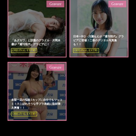
Gravure
Gravure
日本一RQ・川瀬もえが『週刊現代』グラ
「あざカワ」と話題のグラドル・片岡未
ビアに登場！二冊のデジタル写真集
優が『週刊現代』グラビアに！
も！！
ORIGINAL ENTRY
ORIGINAL ENTRY
Gravure
未梨一花の悩殺 Iカップに自分でもツッコ
ミ！？こぼれそうな手ブラ表紙に取材陣
大興奮！！
ORIGINAL ENTRY