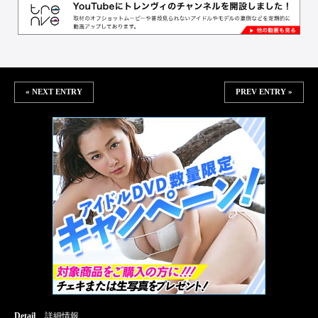
« NEXT ENTRY
PREV ENTRY »
Detail
詳細情報