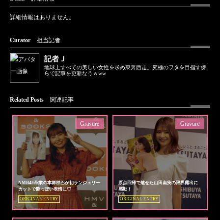
詳細情報はありません。
Curator
担当記者
記者Ｊ
地球上すべての美しい女性を求め東奔西走。究極のヲタを目指す傍
らで記事を更新なうｗww
Related Posts
関連記事
Gravure
Gravure
NMB48卒業の本郷柚巴が初ランジェリー
原点回帰で魅せた山田南実の限界露出に
カットで艶っぽい表情に♡
感動！
ORIGINAL ENTRY
ORIGINAL ENTRY