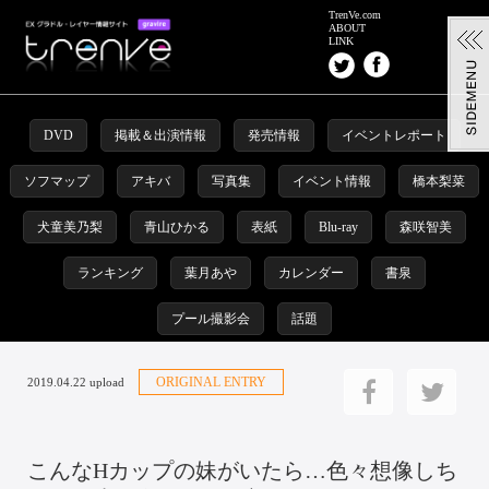
TrenVe.com
ABOUT
LINK
DVD
掲載＆出演情報
発売情報
イベントレポート
ソフマップ
アキバ
写真集
イベント情報
橋本梨菜
犬童美乃梨
青山ひかる
表紙
Blu-ray
森咲智美
ランキング
葉月あや
カレンダー
書泉
プール撮影会
話題
ORIGINAL ENTRY
2019.04.22 upload
こんなHカップの妹がいたら…色々想像しち