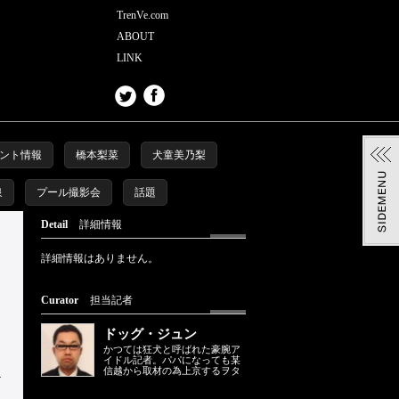
TrenVe.com
ABOUT
LINK
ント情報
橋本梨菜
犬童美乃梨
泉
プール撮影会
話題
Detail
詳細情報
詳細情報はありません。
Curator
担当記者
ドッグ・ジュン
かつては狂犬と呼ばれた豪腕ア
イドル記者。パパになっても某
信越から取材の為上京するヲタ