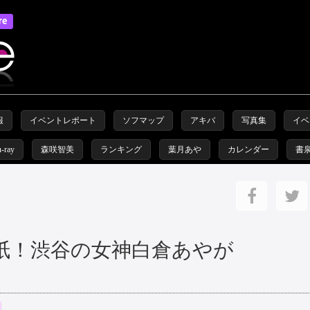
報
イベントレポート
ソフマップ
アキバ
写真集
イベ
u-ray
森咲智美
ランキング
葉月あや
カレンダー
書
紙！渋谷の女神白倉あやが