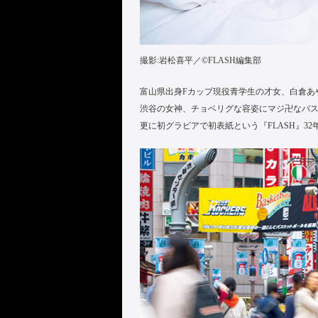
撮影:岩松喜平／©︎FLASH編集部
富山県出身Fカップ現役青学生の才女、白倉あや
渋谷の女神、チョベリグな容姿にマジ卍なバ
更に初グラビアで初表紙という『FLASH』3