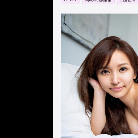
FLASH
掲載＆出演情報
白倉あや