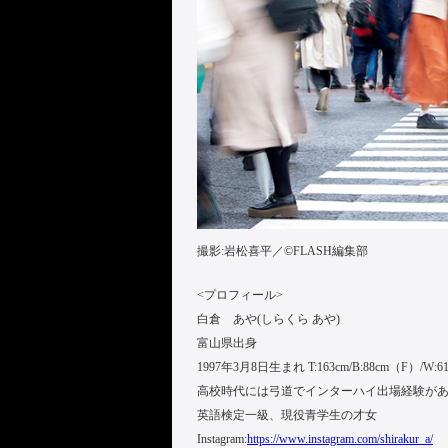
撮影:岩松喜平／©︎FLASH編集部
<プロフィール>
白倉 あや(しらくら あや)
富山県出身
1997年3月8日生まれ T:163cm/B:88cm（F）/W:61
高校時代には弓道でインターハイ出場経験が
英語検定一級、現役青学生の才女
Instagram:
https://www.instagram.com/shirakur_a/