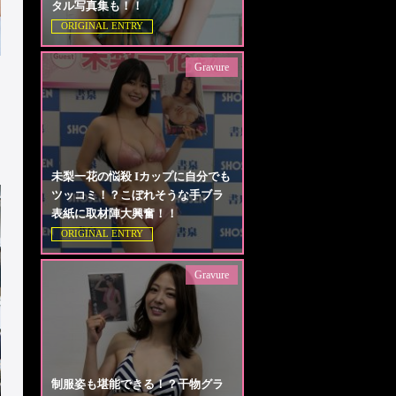
タル写真集も！！
ORIGINAL ENTRY
Gravure
未梨一花の悩殺 Iカップに自分でも
ツッコミ！？こぼれそうな手ブラ
表紙に取材陣大興奮！！
ORIGINAL ENTRY
Gravure
制服姿も堪能できる！？干物グラ