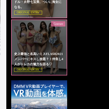
ドル・吉野七宝美、ついに海女に
なる。
ORIGINAL ENTRY
Gravure
史上最強と名高いミスFLASH2021
メンバーにキスし放題？！仲良し4
人がトレカの魅力を語る♡
ORIGINAL ENTRY