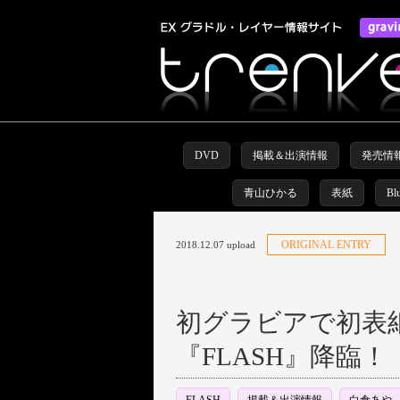
DVD
掲載＆出演情報
発売情
青山ひかる
表紙
Bl
ORIGINAL ENTRY
2018.12.07 upload
初グラビアで初表
『FLASH』降臨！