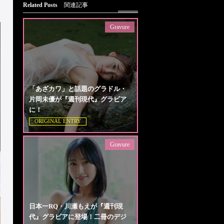
Related Posts
関連記事
Gravure
「あざカワ」と話題のグラドル・
片岡未優が『週刊現代』グラビア
に！
ORIGINAL ENTRY
Gravure
日本一RQ・川瀬もえが『週刊現
代』グラビアに登場！二冊のデジ