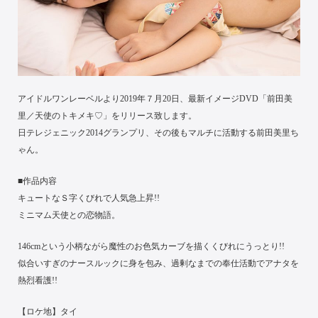
アイドルワンレーベルより2019年７月20日、最新イメージDVD「前田美
里／天使のトキメキ♡」をリリース致します。
日テレジェニック2014グランプリ、その後もマルチに活動する前田美里ち
ゃん。
■作品内容
キュートなＳ字くびれで人気急上昇!!
ミニマム天使との恋物語。
146cmという小柄ながら魔性のお色気カーブを描くくびれにうっとり!!
似合いすぎのナースルックに身を包み、過剰なまでの奉仕活動でアナタを
熱烈看護!!
【ロケ地】タイ