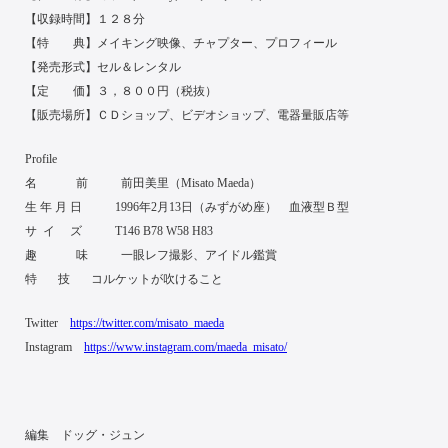
【収録時間】１２８分
【特 典】メイキング映像、チャプター、プロフィール
【発売形式】セル＆レンタル
【定 価】３，８００円（税抜）
【販売場所】ＣＤショップ、ビデオショップ、電器量販店等
Profile
名 前 前田美里（Misato Maeda）
生 年 月 日 1996年2月13日（みずがめ座） 血液型Ｂ型
サ イ ズ T146 B78 W58 H83
趣 味 一眼レフ撮影、アイドル鑑賞
特 技 コルケットが吹けること
Twitter
https://twitter.com/misato_maeda
Instagram
https://www.instagram.com/maeda_misato/
編集 ドッグ・ジュン