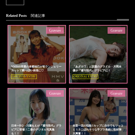
Related Posts
関連記事
Gravure
Gravure
NMB48卒業の本郷柚巴が初ランジェリー
「あざカワ」と話題のグラドル・片岡未
カットで艶っぽい表情に♡
優が『週刊現代』グラビアに！
ORIGINAL ENTRY
ORIGINAL ENTRY
Gravure
Gravure
日本一RQ・川瀬もえが『週刊現代』グラ
未梨一花の悩殺 Iカップに自分でもツッコ
ビアに登場！二冊のデジタル写真集
ミ！？こぼれそうな手ブラ表紙に取材陣
も！！
大興奮！！