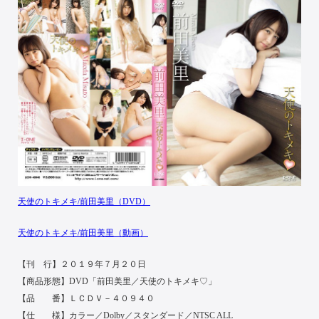
天使のトキメキ/前田美里（DVD）
天使のトキメキ/前田美里（動画）
【刊 行】２０１９年７月２０日
【商品形態】DVD「前田美里／天使のトキメキ♡」
【品 番】ＬＣＤＶ－４０９４０
【仕 様】カラー／Dolby／スタンダード／NTSC ALL