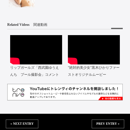
Related Videos
関連動画
リップガールズ「西武園ゆうえ
“絶対的美少女”黒木ひかりファー
んち プール撮影会」コメント
ストオリジナルムービー
« NEXT ENTRY
PREV ENTRY »