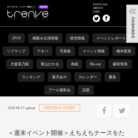
TrenVe.com
ABOUT
LINK
DVD
掲載＆出演情報
発売情報
イベントレポート
ソフマップ
アキバ
写真集
イベント情報
橋本梨菜
犬童美乃梨
青山ひかる
表紙
Blu-ray
森咲智美
ランキング
葉月あや
カレンダー
書泉
プール撮影会
話題
ORIGINAL ENTRY
2019.08.17 upload
＜週末イベント開催＞えちえちナースをた