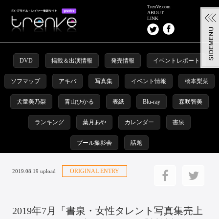
TrenVe.com
ABOUT
LINK
DVD
掲載＆出演情報
発売情報
イベントレポート
ソフマップ
アキバ
写真集
イベント情報
橋本梨菜
犬童美乃梨
青山ひかる
表紙
Blu-ray
森咲智美
ランキング
葉月あや
カレンダー
書泉
プール撮影会
話題
ORIGINAL ENTRY
2019.08.19 upload
2019年7月「書泉・女性タレント写真集売上