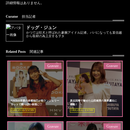
詳細情報はありません。
Curator
担当記者
ドッグ・ジュン
かつては狂犬と呼ばれた豪腕アイドル記者。パパになっても某信越
から取材の為上京するヲタ
Related Posts
関連記事
Gravure
Gravure
NMB48卒業の本郷柚巴が初ランジェリー
原点回帰で魅せた山田南実の限界露出に
カットで艶っぽい表情に♡
感動！
ORIGINAL ENTRY
ORIGINAL ENTRY
Gravure
Gravure