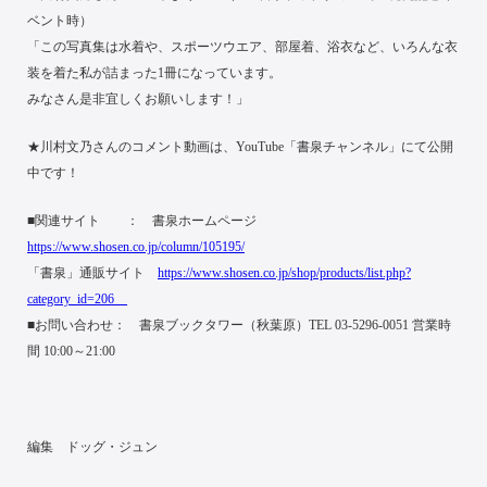
ベント時）
「この写真集は水着や、スポーツウエア、部屋着、浴衣など、いろんな衣
装を着た私が詰まった1冊になっています。
みなさん是非宜しくお願いします！」
★川村文乃さんのコメント動画は、YouTube「書泉チャンネル」にて公開
中です！
■関連サイト ： 書泉ホームページ
https://www.shosen.co.jp/column/105195/
「書泉」通販サイト
https://www.shosen.co.jp/shop/products/list.php?
category_id=206
■お問い合わせ： 書泉ブックタワー（秋葉原）TEL 03-5296-0051 営業時
間 10:00～21:00
編集 ドッグ・ジュン