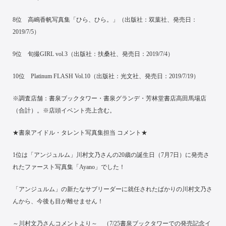
8位 高嶋香帆写真集「ひら、ひら。」（出版社：双葉社、発売日：
2019/7/5）
9位 旬撮GIRL vol.3（出版社：扶桑社、発売日：2019/7/4）
10位 Platinum FLASH Vol.10（出版社：光文社、発売日：2019/7/19）
※調査店舗：書泉ブックタワー・書泉グランデ・芳林堂書店高田馬場店
（合計）。※店頭イベント売上含む。
★書泉アイドル・タレント写真集担当 コメント★
1位は「アンジュルム」川村文乃さんの20歳の誕生日（7月7日）に発売さ
れたファースト写真集「Ayano」でした！
「アンジュルム」の新たなサブリーダーに就任されたばかりの川村文乃さ
んから、今後も目が離せません！
～川村文乃さんコメントより～ （7/25書泉ブックタワーでの発売記念イ