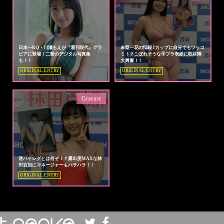
日本一RQ・川瀬もえが『週刊現代』グラ
未梨一花の悩殺 Iカップに自分でもツッコ
ビアに登場！二冊のデジタル写真集
ミ！？こぼれそうな手ブラ表紙に取材陣
も！！
大興奮！！
ORIGINAL ENTRY
ORIGINAL ENTRY
Gravure
逆ハイレグとは何ぞ！？露出度MAXな林
田百加にマネージャーもハラハラ！！
ORIGINAL ENTRY