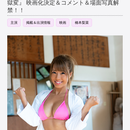
獄変』 映画化決定＆コメント＆場面写真解
禁！！
主演
掲載＆出演情報
映画
橋本梨菜