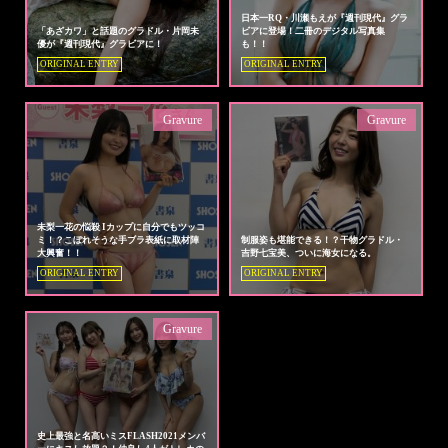
日本一RQ・川瀬もえが『週刊現代』グラ
「あざカワ」と話題のグラドル・片岡未
ビアに登場！二冊のデジタル写真集
優が『週刊現代』グラビアに！
も！！
ORIGINAL ENTRY
ORIGINAL ENTRY
Gravure
Gravure
未梨一花の悩殺 Iカップに自分でもツッコ
ミ！？こぼれそうな手ブラ表紙に取材陣
制服姿も堪能できる！？干物グラドル・
大興奮！！
吉野七宝美、ついに海女になる。
ORIGINAL ENTRY
ORIGINAL ENTRY
Gravure
史上最強と名高いミスFLASH2021メンバ