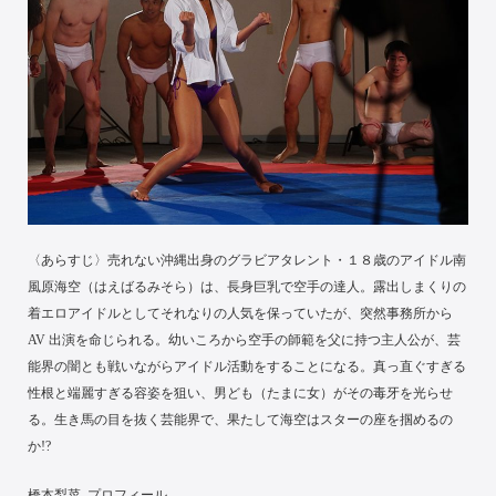
〈あらすじ〉売れない沖縄出身のグラビアタレント・１８歳のアイドル南
風原海空（はえばるみそら）は、長身巨乳で空手の達人。露出しまくりの
着エロアイドルとしてそれなりの人気を保っていたが、突然事務所から
AV 出演を命じられる。幼いころから空手の師範を父に持つ主人公が、芸
能界の闇とも戦いながらアイドル活動をすることになる。真っ直ぐすぎる
性根と端麗すぎる容姿を狙い、男ども（たまに女）がその毒牙を光らせ
る。生き馬の目を抜く芸能界で、果たして海空はスターの座を掴めるの
か!?
橋本梨菜 プロフィール