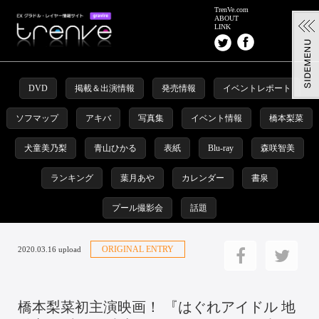
TrenVe.com
ABOUT
LINK
DVD
掲載＆出演情報
発売情報
イベントレポート
ソフマップ
アキバ
写真集
イベント情報
橋本梨菜
犬童美乃梨
青山ひかる
表紙
Blu-ray
森咲智美
ランキング
葉月あや
カレンダー
書泉
プール撮影会
話題
ORIGINAL ENTRY
2020.03.16 upload
橋本梨菜初主演映画！ 『はぐれアイドル 地