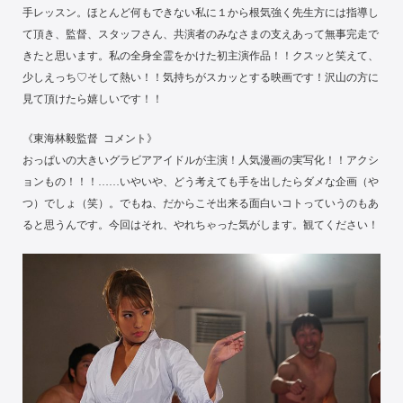
手レッスン。ほとんど何もできない私に１から根気強く先生方には指導し
て頂き、監督、スタッフさん、共演者のみなさまの支えあって無事完走で
きたと思います。私の全身全霊をかけた初主演作品！！クスッと笑えて、
少しえっち♡そして熱い！！気持ちがスカッとする映画です！沢山の方に
見て頂けたら嬉しいです！！
《東海林毅監督 コメント》
おっぱいの大きいグラビアアイドルが主演！人気漫画の実写化！！アクシ
ョンもの！！！……いやいや、どう考えても手を出したらダメな企画（や
つ）でしょ（笑）。でもね、だからこそ出来る面白いコトっていうのもあ
ると思うんです。今回はそれ、やれちゃった気がします。観てください！