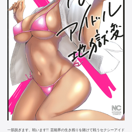
一肌脱ぎます、戦います!! 芸能界の生き残りを賭けて戦うセクシーアイド