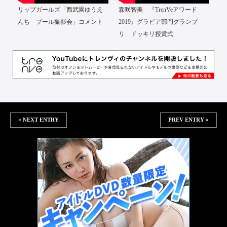
リップガールズ「西武園ゆうえ
森咲智美 『TrenVeアワード
んち プール撮影会」コメント
2019』グラビア部門グランプ
リ ドッキリ授賞式
« NEXT ENTRY
PREV ENTRY »