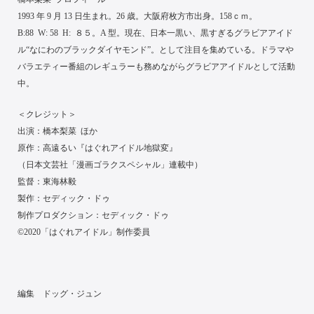
1993 年 9 月 13 日生まれ。26 歳。大阪府枚方市出身。158ｃｍ。
B:88 W: 58 H: ８５。A 型。現在、日本一黒い、黒すぎるグラビアアイド
ル“なにわのブラックダイヤモンド”。として注目を集めている。ドラマや
バラエティー番組のレギュラーも務めながらグラビアアイドルとして活動
中。
＜クレジット＞
出演：橋本梨菜 ほか
原作：高遠るい『はぐれアイドル地獄変』
（日本文芸社「漫画ゴラクスペシャル」連載中）
監督：東海林毅
製作：セディック・ドゥ
制作プロダクション：セディック・ドゥ
©2020「はぐれアイドル」制作委員
編集 ドッグ・ジュン