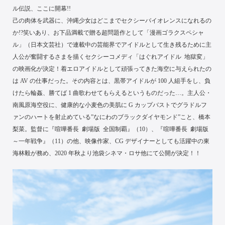
ル伝説、ここに開幕!!
己の肉体を武器に、沖縄少女はどこまでセクシーバイオレンスになれるの
か!?笑いあり、お下品満載で贈る超問題作として「漫画ゴラクスペシャ
ル」（日本文芸社）で連載中の芸能界でアイドルとして生き残るために主
人公が奮闘するさまを描くセクシーコメディ「はぐれアイドル 地獄変」
の映画化が決定！着エロアイドルとして頑張ってきた海空に与えられたの
は AV の仕事だった。その内容とは、黒帯アイドルが 100 人組手をし、負
けたら輪姦、勝てば 1 曲歌わせてもらえるというものだった…。主人公・
南風原海空役に、健康的な小麦色の美肌に G カップバストでグラドルフ
ァンのハートを射止めている”なにわのブラックダイヤモンド”こと、橋本
梨菜。監督に『喧嘩番長 劇場版 全国制覇』（10）、『喧嘩番長 劇場版
～一年戦争』（11）の他、映像作家、CG デザイナーとしても活躍中の東
海林毅が務め、2020 年秋より池袋シネマ・ロサ他にて公開が決定！！