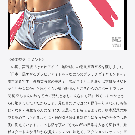
《橋本梨菜 コメント》
この度、実写版『はぐれアイドル地獄編』の南風原海空役を演じました
「日本一黒すぎるグラビアアイドル～なにわのブラックダイヤモンド～」
橋本梨菜です。漫画実写化の主演？！私が？！と正直最初は大掛かりなド
ッキリかなにかかと思うくらい疑心暗鬼なところからのスタートでした。
笑 海空ちゃんの絵を初めて見たときもこんなにも私に似ているのかとさ
らに驚きました！だからこそ、見た目だけではなく原作を好きな方にも私
じゃなきゃ海空ちゃんになれないと思ってもらえるように、橋本梨菜の海
空を認めてもらえるようにと身が引き締まる気持ちになったのを今でも鮮
明に覚えています。このお話を頂いてからの私の日常は大きく変わり、撮
影スタート４か月前から演技レッスンに加えて、アクションレッスンに空