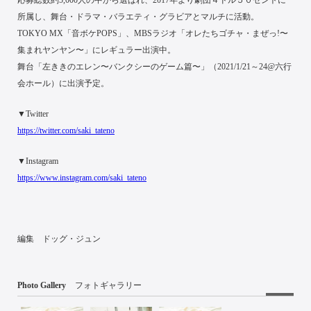
応募総数約5,000人の中から選ばれ、2017年より劇団４ドル５０セントに
所属し、舞台・ドラマ・バラエティ・グラビアとマルチに活動。
TOKYO MX「音ボケPOPS」、MBSラジオ「オレたちゴチャ・まぜっ!〜
集まれヤンヤン〜」にレギュラー出演中。
舞台「左ききのエレン〜バンクシーのゲーム篇〜」（2021/1/21～24@六行
会ホール）に出演予定。
▼Twitter
https://twitter.com/saki_tateno
▼Instagram
https://www.instagram.com/saki_tateno
編集 ドッグ・ジュン
Photo Gallery
フォトギャラリー