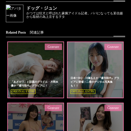
ドッグ・ジュン
かつては狂犬と呼ばれた豪腕アイドル記者。パパになっても某信越
から取材の為上京するヲタ
Related Posts
関連記事
Gravure
Gravure
日本一RQ・川瀬もえが『週刊現代』グラ
「あざカワ」と話題のグラドル・片岡未
ビアに登場！二冊のデジタル写真集
優が『週刊現代』グラビアに！
も！！
ORIGINAL ENTRY
ORIGINAL ENTRY
Gravure
Gravure