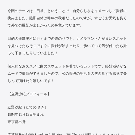
今回のテーマは「日常」ということで、自分らしさをイメージして撮影に
挑みました。撮影自体は昨年の秋頃だったのですが、すごくお天気も良く
て外での撮影が楽しかったのを覚えています。
目的の撮影場所に行くまでの道のりでも、カメラマンさんが良いスポット
を見つけたらそこですぐに撮影が始まったり、歩いていて気が付いたら撮
って下さったりしていました！
個人的なおススメは白のスウェットを着ているカットです。終始穏やかな
ムードで撮影ができましたので、私の普段の生活をのぞき見する感覚で楽
しんで頂けたら嬉しいです！
【立野沙紀プロフィール】
立野沙紀（たての さき）
1994年11月13日生まれ
東京都出身