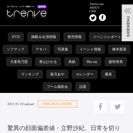
TrenVe.com
ABOUT
LINK
DVD
掲載＆出演情報
発売情報
イベントレポート
ソフマップ
アキバ
写真集
イベント情報
橋本梨菜
犬童美乃梨
青山ひかる
表紙
Blu-ray
森咲智美
ランキング
葉月あや
カレンダー
書泉
プール撮影会
話題
ORIGINAL ENTRY
2021.01.19 upload
驚異の顔面偏差値・立野沙紀、日常を切り