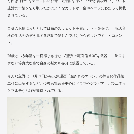
今回は”日常”をテーマに家や街中で撮影を行い、立野が普段過ごしている
生活の一部を切り取ったかのようなカットが、全20ページにわたって掲載
されている。
自身のお気に入りとしては白のスウェットを着たカットをあげ、「私の普
段の生活をのぞき見する感覚で楽しんで頂けたら嬉しいです」とコメン
ト。
26歳という年齢を一切感じさせない”驚異の顔面偏差値”を武器に、飾りす
ぎない等身大な姿で自身の魅力を存分に披露している。
そんな立野は、1月21日から人気漫画「左ききのエレン」の舞台化作品第
二弾に出演するなど、今後も舞台を中心にドラマやグラビア、バラエティ
とマルチな活躍が期待されている。