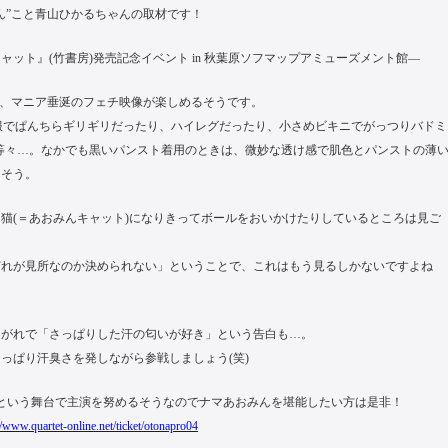
ん”こと青山ひかるちゃんの取材です！
 キャット』(竹書房)発売記念イベント in 秋葉原ソフマップアミューズメント館—
で、マニア垂涎のフェチ映像が楽しめるそうです。
服でぱんちらギリギリだったり、ハイレグだったり、小さめビキニでがっつりバドミ
等々…。なかでも黒いパンスト着用のときは、微妙な透け感で肌色とパンストの薄
るそう。
猫(＝あおみんキャット)になりきってボールをおいかけたりしているところは見ご
どれが見所なのか決められない」ということで、これはもう見るしかないですよね
ながれで「さっぱりした汗の匂いが好き」という告白も…。
っぱり汗臭さを発しながら参戦しましょう(笑)
』という舞台で主演を努めるそうなのでナマあおみんを堪能したい方は是非！
//www.quartet-online.net/ticket/otonapro04