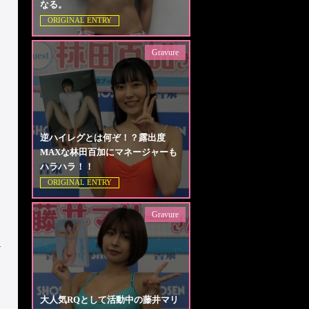
なる。
ORIGINAL ENTRY
Gravure
逆ハイレグとは何ぞ！？露出度
MAXな林田百加にマネージャーも
ハラハラ！！
ORIGINAL ENTRY
Gravure
大人気RQとして活動中の藤井マリ