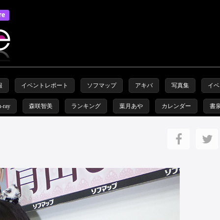
報
イベントレポート
ソフマップ
アキバ
写真集
イベ
u-ray
森咲智美
ランキング
葉月あや
カレンダー
書