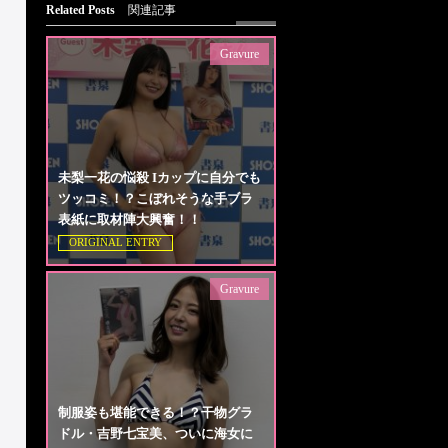
Related Posts
関連記事
Gravure
未梨一花の悩殺 Iカップに自分でも
ツッコミ！？こぼれそうな手ブラ
表紙に取材陣大興奮！！
ORIGINAL ENTRY
Gravure
制服姿も堪能できる！？干物グラ
ドル・吉野七宝美、ついに海女に