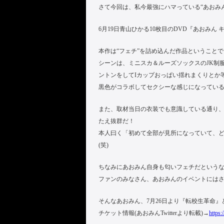
さて今回は、私今最強にハマっている“あおみ
6月19日青山ひかる10枚目のDVD『あおみん
本作は“フェチ”を詰め込んだ作品ということ
シーンは、ミニスカ＆ルーズソックスのJK制
ントンをしてIカップおっぱい揺れまくりとか
黒色がコラボしてセクシーな感じになってい
また、取材当日の衣装でも意識している通り、
たえ抜群だ！
本人曰く「初めて全部が見所になっていて、
(笑)
ちなみにあおみん自身も匂いフェチだという
ファンのみなさん、あおみんのイベントにはさ
そんなあおみん、7月26日より『転校生革命
チケット情報(あおみんTwitterより転載)→
https: