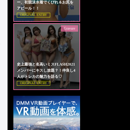
ー、初競泳水着でくびれ＆お尻を
アピール！！
ORIGINAL ENTRY
Gravure
い
史上最強と名高いミスFLASH2021
メンバーにキスし放題？！仲良し4
人がトレカの魅力を語る♡
ORIGINAL ENTRY