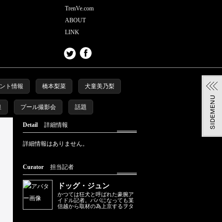
TrenVe.com
ABOUT
LINK
ント情報
橋本梨菜
犬童美乃梨
泉
プール撮影会
話題
Detail
詳細情報
詳細情報はありません。
Curator
担当記者
ドッグ・ジュン
かつては狂犬と呼ばれた豪腕ア
イドル記者。パパになっても某
信越から取材の為上京するヲタ