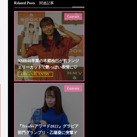
Related Posts
関連記事
Gravure
NMB48卒業の本郷柚巴が初ランジ
ェリーカットで艶っぽい表情に♡
ORIGINAL ENTRY
Gravure
『TrenVeアワード2022』グラビア
部門グランプリ・乙陽葵に突撃ド