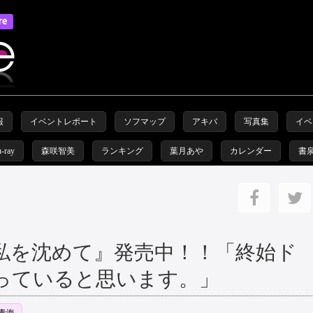
報
イベントレポート
ソフマップ
アキバ
写真集
イベ
u-ray
森咲智美
ランキング
葉月あや
カレンダー
書
『私を沈めて』発売中！！「終始ド
っていると思います。」