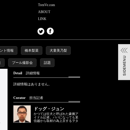
TrenVe.com
ABOUT
LINK
ント情報
橋本梨菜
犬童美乃梨
泉
プール撮影会
話題
Detail
詳細情報
詳細情報はありません。
Curator
担当記者
ドッグ・ジュン
かつては狂犬と呼ばれた豪腕ア
イドル記者。パパになっても某
信越から取材の為上京するヲタ