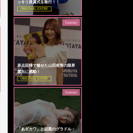
ッキリ授賞式を敢行！！
ORIGINAL ENTRY
Gravure
原点回帰で魅せた山田南実の限界
露出に感動！
ORIGINAL ENTRY
Gravure
「あざカワ」と話題のグラドル・