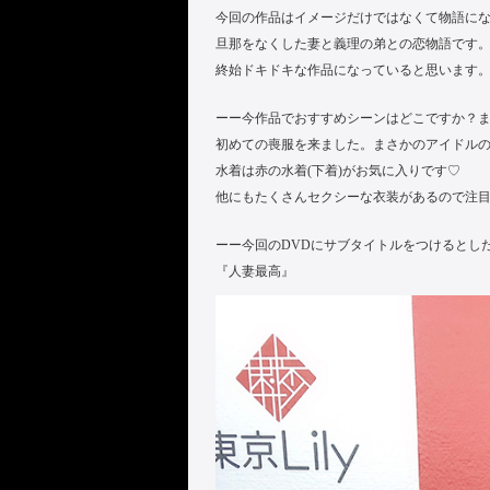
今回の作品はイメージだけではなくて物語に
旦那をなくした妻と義理の弟との恋物語です
終始ドキドキな作品になっていると思います
ーー今作品でおすすめシーンはどこですか？
初めての喪服を来ました。まさかのアイドルの
水着は赤の水着(下着)がお気に入りです♡
他にもたくさんセクシーな衣装があるので注
ーー今回のDVDにサブタイトルをつけるとし
『人妻最高』