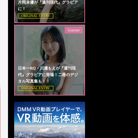
片岡未優が『週刊現代』グラビア
に！
ORIGINAL ENTRY
Gravure
日本一RQ・川瀬もえが『週刊現
代』グラビアに登場！二冊のデジ
タル写真集も！！
ORIGINAL ENTRY