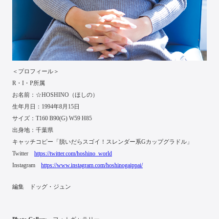
＜プロフィール＞
R・I・P所属
お名前：☆HOSHINO（ほしの）
生年月日：1994年8月15日
サイズ：T160 B90(G) W59 H85
出身地：千葉県
キャッチコピー「脱いだらスゴイ！スレンダー系Gカップグラドル」
Twitter
https://twitter.com/hoshino_world
Instagram
https://www.instagram.com/hoshinogaippai/
編集 ドッグ・ジュン