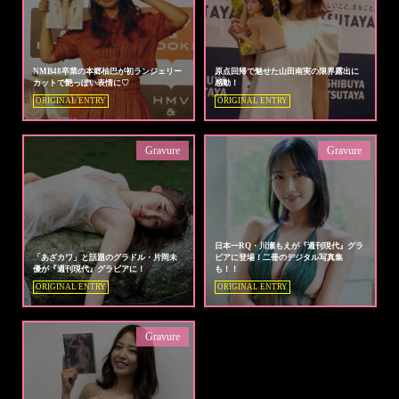
NMB48卒業の本郷柚巴が初ランジェリー
原点回帰で魅せた山田南実の限界露出に
カットで艶っぽい表情に♡
感動！
ORIGINAL ENTRY
ORIGINAL ENTRY
Gravure
Gravure
日本一RQ・川瀬もえが『週刊現代』グラ
「あざカワ」と話題のグラドル・片岡未
ビアに登場！二冊のデジタル写真集
優が『週刊現代』グラビアに！
も！！
ORIGINAL ENTRY
ORIGINAL ENTRY
Gravure