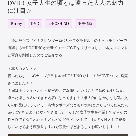
DVD！女子大生の頃とは違った大人の魅力
に注目☆
Blu-ray
DVD
☆HOSHINO
発売情報
「脱いだらスゴイ！スレンダー系Gカップグラドル」のキャッチコピーで
活躍する☆HOSHINOが最新イメージDVDをリリースし、ご本人コメント
と写真が到着したのでご紹介する。
＜本人コメント＞
脱いだらすごいGカップグラドル☆HOSHINOです！！3rdDVDついに発売
されました！！
今回はホッシィ〜と行く秘密のグアム旅行ということで1stや2ndとはまた
違った楽しみ方のできる内容になってます！！個人的にはかなりお気に入
りの作品になっていて、表情やポーズなども1stの頃とはくらべてだんだん
sexyにできるようになってきました。そして女子大生を卒業してから初の
ＤＶＤです☆これからもどんどんグラドルとして、1人の女性として成長
していけるよう頑張りますので応援のほどよろしくお願いします！！