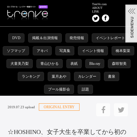
TrenVe.com
ABOUT
LINK
DVD
掲載＆出演情報
発売情報
イベントレポート
ソフマップ
アキバ
写真集
イベント情報
橋本梨菜
犬童美乃梨
青山ひかる
表紙
Blu-ray
森咲智美
ランキング
葉月あや
カレンダー
書泉
プール撮影会
話題
ORIGINAL ENTRY
2019.07.23 upload
☆HOSHINO、女子大生を卒業してから初の