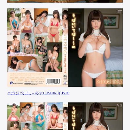
そばにいてほし～の/☆HOSHINO(DVD)