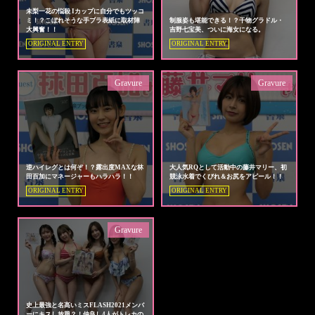
未梨一花の悩殺 Iカップに自分でもツッコ
ミ！？こぼれそうな手ブラ表紙に取材陣
制服姿も堪能できる！？干物グラドル・
大興奮！！
吉野七宝美、ついに海女になる。
ORIGINAL ENTRY
ORIGINAL ENTRY
Gravure
Gravure
逆ハイレグとは何ぞ！？露出度MAXな林
大人気RQとして活動中の藤井マリー、初
田百加にマネージャーもハラハラ！！
競泳水着でくびれ＆お尻をアピール！！
ORIGINAL ENTRY
ORIGINAL ENTRY
Gravure
史上最強と名高いミスFLASH2021メンバ
ーにキスし放題？！仲良し4人がトレカの