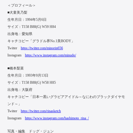
＜プロフィール＞
■犬童美乃梨
生年月日：1994年5月6日
サイズ：T158 B88(G) W59 H84
出身地：愛知県
キャチコピー「グラドル界No.1美BODY」
Twitter
https://twitter.com/minorin656
Instagram
https://www.instagram.com/minudo/
■橋本梨菜
生年月日：1993年9月13日
サイズ：T158 B88(G) W58 H85
出身地：大阪府
キャチコピー「日本一黒いグラビアアイドル～なにわのブラックダイヤモ
ンド～」
Twitter
https://twitter.com/rinasketch
Instagram
https://www.instagram.com/hashimoto_rina_/
写真・編集 ドッグ・ジュン