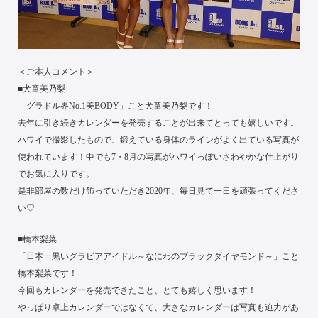
＜ご本人コメント＞
■犬童美乃梨
「グラドル界No.1美BODY」こと犬童美乃梨です！
去年に引き続きカレンダーを発売することが出来てとっても嬉しいです。
ハワイで撮影したもので、鍛えている身体のラインがよく出ている写真が
使われています！中でも7・8月の写真がハワイっぽいさわやかな仕上がり
でお気に入りです。
是非部屋の数だけ飾っていただき2020年、毎日見て一日を頑張ってくださ
い♡
■橋本梨菜
「日本一黒いグラビアアイドル～なにわのブラックダイヤモンド～」こと
橋本梨菜です！
今回もカレンダーを発売できたこと、とても嬉しく思います！
やっぱり卓上カレンダーではなくて、大きなカレンダーは写真も迫力があ