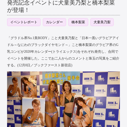
発売記念イベントに犬童美乃梨と橋本梨菜
が登場！
イベントレポート
カレンダー
橋本梨菜
犬童美乃梨
「グラドル界No.1美BODY」こと犬童美乃梨と「日本一黒いグラビアアイ
ドル～なにわのブラックダイヤモンド～」こと橋本梨菜のグラビア界のG
乳コンビが2020年カレンダー(トライエックス)をそれぞれ発売し、合同で
イベントを開催した。ここでお二人からのコメントと珠玉の写真をご紹介
する。(12月8日／ブックファースト新宿店)