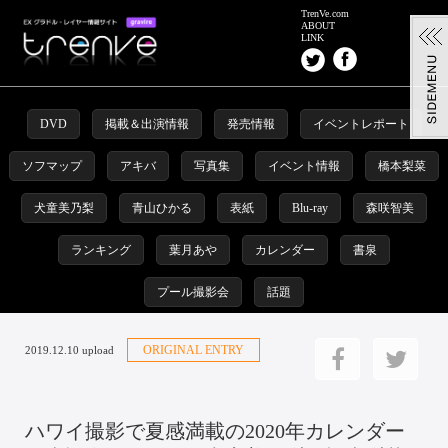
TrenVe.com
ABOUT
LINK
DVD
掲載＆出演情報
発売情報
イベントレポート
ソフマップ
アキバ
写真集
イベント情報
橋本梨菜
犬童美乃梨
青山ひかる
表紙
Blu-ray
森咲智美
ランキング
葉月あや
カレンダー
書泉
プール撮影会
話題
ORIGINAL ENTRY
2019.12.10 upload
ハワイ撮影で夏感満載の2020年カレンダー