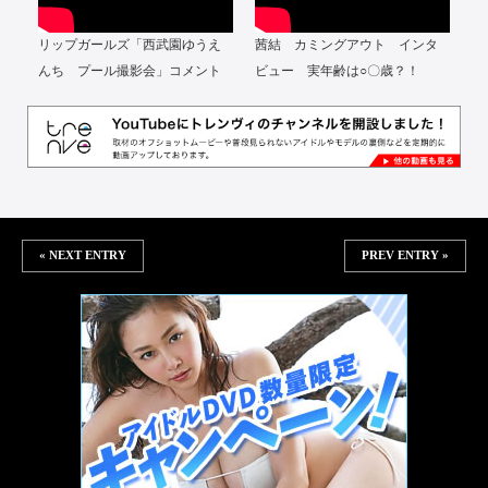
リップガールズ「西武園ゆうえ
茜結 カミングアウト インタ
んち プール撮影会」コメント
ビュー 実年齢は○〇歳？！
« NEXT ENTRY
PREV ENTRY »